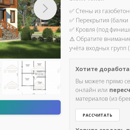
✅ Стены из газобетон
✅ Перекрытия (балки
✅ Кровля (под финиш
⚠️ Обратите внимание
учёта входных групп (
Хотите доработат
Вы можете прямо с
онлайн или
перес
материалов (из брев
т
РАССЧИТАТЬ