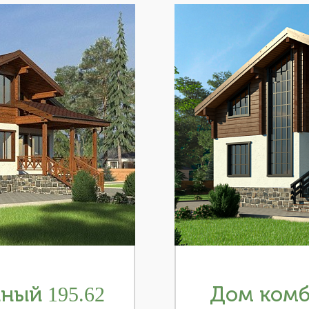
ый 195.62
Дом комб