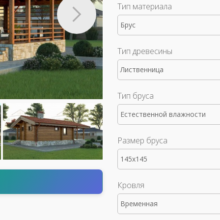
Тип материала
Брус
Тип древесины
Лиственница
Тип бруса
Естественной влажности
Размер бруса
145x145
т
Кровля
Временная