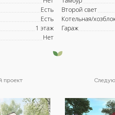
Нет
Тамбур
Есть
Второй свет
Есть
Котельная/хозбло
1 этаж
Гараж
Нет
 проект
Следую