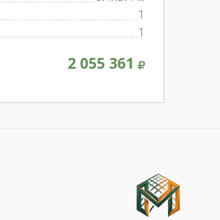
1
1
2 055 361