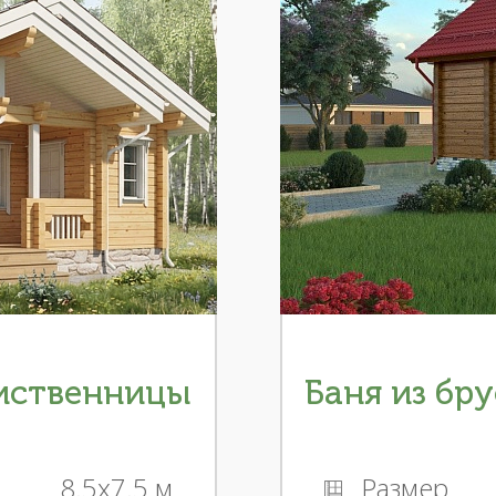
лиственницы
Баня из бру
8.5x7.5 м
Размер