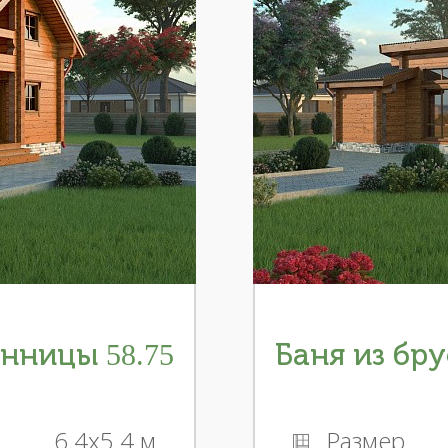
енницы 58.75
Баня из бру
6.4x5.4 м
Размер