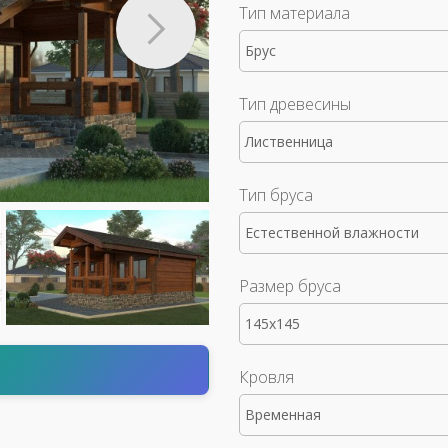
Тип материала
Брус
Тип древесины
Лиственница
Тип бруса
Естественной влажности
Размер бруса
145x145
т
Кровля
Временная